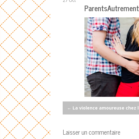
27
Oct
ParentsAutrement
Post
←
La violence amoureuse chez l
navigation
Laisser un commentaire