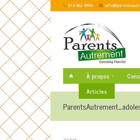
Skip
514 962-9994
info@parentsaut
to
content
À propos
Cons
Articles
ParentsAutrement_adole