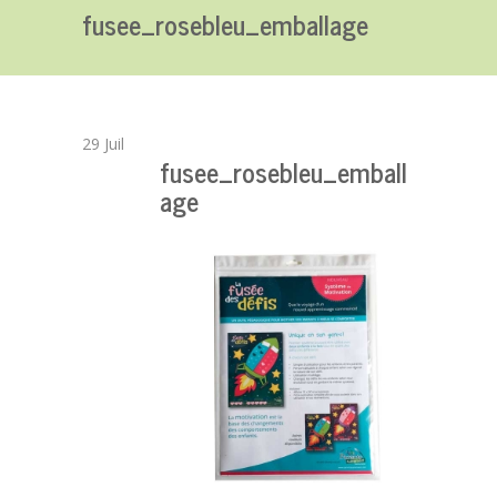
fusee_rosebleu_emballage
29
Juil
fusee_rosebleu_emball
age