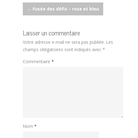
Post
←
Fusée des défis – rose et bleu
navigation
Laisser un commentaire
Votre adresse e-mail ne sera pas publiée.
Les
champs obligatoires sont indiqués avec
*
Commentaire
*
Nom
*